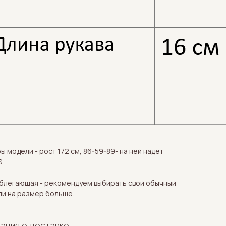
 модели - рост 172 см, 86-59-89- на ней надет
.
блегающая - рекомендуем выбирать свой обычный
ли на размер больше.
ация о доставке