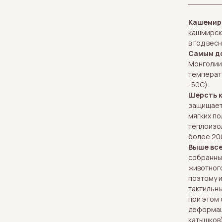
_______
Кашеми
кашмирск
в год вес
Самым д
Монголии 
температ
-50С).
Шерсть к
защищает 
мягких п
теплоизо
более 200
Выше вс
собранны
животного
поэтому 
тактильны
при этом 
деформац
катышков)