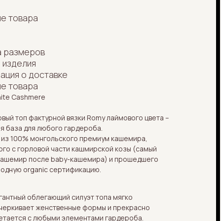
е товара
а размеров
 изделия
ация о доставке
е товара
hite Cashmere
вый топ фактурной вязки Romy лаймового цвета –
я база для любого гардероба.
 из 100% монгольского премиум кашемира,
ого с горловой части кашмирской козы (самый
кашемир после baby-кашемира) и прошедшего
одную organic сертификацию.
гантный облегающий силуэт топа мягко
черкивает женственные формы и прекрасно
етается с любыми элементами гардероба.