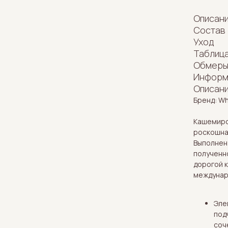
Описани
Состав
Уход
Таблиц
Обмеры
Информ
Описани
Бренд: W
Кашемиро
роскошна
Выполнен
полученн
дорогой 
междунар
Эле
под
соч