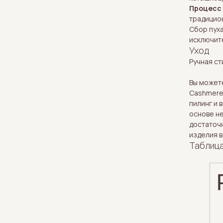
Процесс
традицион
Сбор пуха
исключит
Уход
Ручная ст
Вы можете
Cashmere"
пилинг и 
основе не
достаточн
изделия в
Таблиц