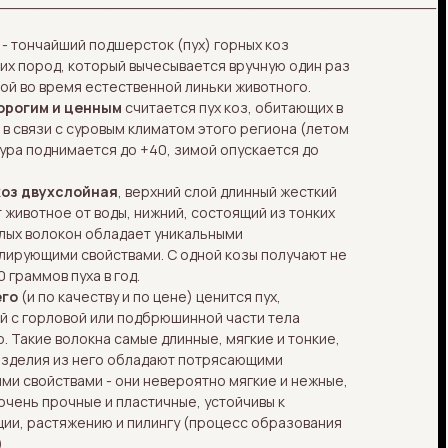
_________________________________________________
р
- тончайший подшерсток (пух) горных коз
их пород, который вычесывается вручную один раз
ной во время естественной линьки животного.
орогим и ценным
считается пух коз, обитающих в
в связи с суровым климатом этого региона (летом
ура поднимается до +40, зимой опускается до
оз двухслойная
, верхний слой длинный жесткий
животное от воды, нижний, состоящий из тонких
олых волокон обладает уникальными
лирующими свойствами. С одной козы получают не
 граммов пуха в год.
его
(и по качеству и по цене) ценится пух,
й с горловой или подбрюшинной части тела
. Такие волокна самые длинные, мягкие и тонкие,
изделия из него обладают потрясающими
ми свойствами - они невероятно мягкие и нежные,
очень прочные и пластичные, устойчивы к
ии, растяжению и пилингу (процесс образования
.