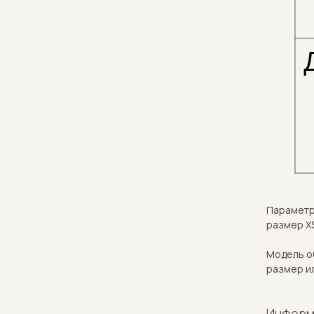
Параметры
размер XS
Модель о
размер и
Информ