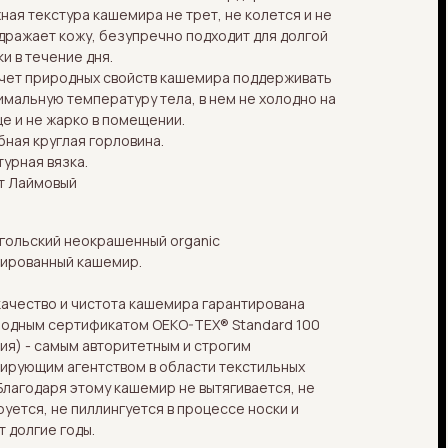
ная текстура кашемира не трет, не колется и не
дражает кожу, безупречно подходит для долгой
ки в течение дня.
счет природных свойств кашемира поддерживать
имальную температуру тела, в нем не холодно на
це и не жарко в помещении.
бная круглая горловина.
турная вязка.
т Лаймовый
гольский неокрашенный organic
ированный кашемир.
качество и чистота кашемира гарантирована
одным сертификатом OEKO-TEX® Standard 100
ия) - самым авторитетным и строгим
ирующим агентством в области текстильных
Благодаря этому кашемир не вытягивается, не
ется, не пиллингуется в процессе носки и
 долгие годы.