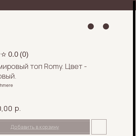
0.0
(
0
)
ировый топ Romy. Цвет -
вый.
shmere
р.
0,00
Добавить в корзину