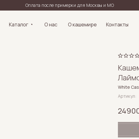
Оплата после примерки для Москвы и МО
Каталог
О нас
О кашемире
Контакты
Кашем
Лаймо
White Ca
Артикул:
2490