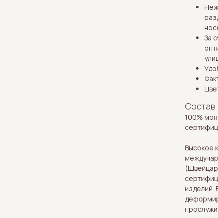
Неж
раз
нос
За 
опт
ули
Удо
Фак
Цве
Состав
100% мон
сертифиц
Высокое 
междунар
(Швейцар
сертифиц
изделий. 
деформиру
прослужит