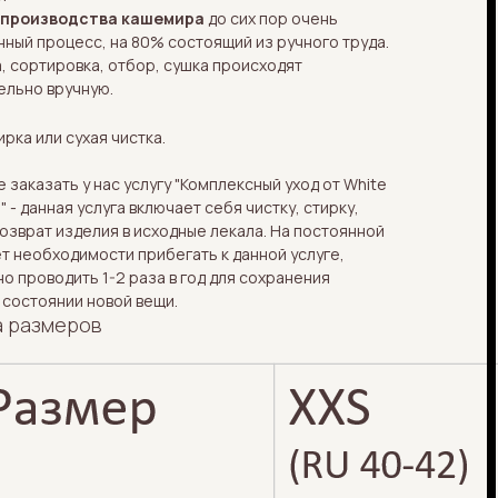
 производства кашемира
до сих пор очень
ный процесс, на 80% состоящий из ручного труда.
, сортировка, отбор, сушка происходят
ельно вручную.
ирка или сухая чистка.
 заказать у нас услугу "Комплексный уход от White
 - данная услуга включает себя чистку, стирку,
возврат изделия в исходные лекала. На постоянной
т необходимости прибегать к данной услуге,
о проводить 1-2 раза в год для сохранения
 состоянии новой вещи.
а размеров