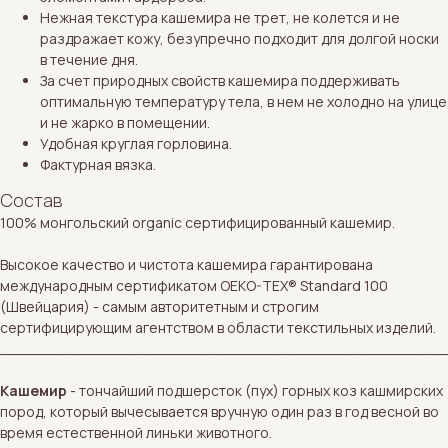
Нежная текстура кашемира не трет, не колется и не
раздражает кожу, безупречно подходит для долгой носки
в течение дня.
За счет природных свойств кашемира поддерживать
оптимальную температуру тела, в нем не холодно на улице
и не жарко в помещении.
Удобная круглая горловина.
Фактурная вязка.
Состав
100% монгольский organic сертифицированный кашемир.
Высокое качество и чистота кашемира гарантирована
международным сертификатом OEKO-TEX® Standard 100
(Швейцария) - самым авторитетным и строгим
сертифицирующим агентством в области текстильных изделий.
_________________________________________________
Кашемир
- тончайший подшерсток (пух) горных коз кашмирских
пород, который вычесывается вручную один раз в год весной во
время естественной линьки животного.