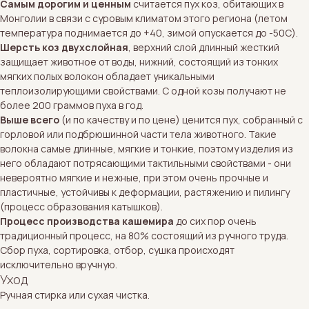
Самым дорогим и ценным
считается пух коз, обитающих в
Монголии в связи с суровым климатом этого региона (летом
температура поднимается до +40, зимой опускается до -50С).
Шерсть коз двухслойная
, верхний слой длинный жесткий
защищает животное от воды, нижний, состоящий из тонких
мягких полых волокон обладает уникальными
теплоизолирующими свойствами. С одной козы получают не
более 200 граммов пуха в год.
Выше всего
(и по качеству и по цене) ценится пух, собранный с
горловой или подбрюшинной части тела животного. Такие
волокна самые длинные, мягкие и тонкие, поэтому изделия из
него обладают потрясающими тактильными свойствами - они
невероятно мягкие и нежные, при этом очень прочные и
пластичные, устойчивы к деформации, растяжению и пилингу
(процесс образования катышков).
Процесс производства кашемира
до сих пор очень
традиционный процесс, на 80% состоящий из ручного труда.
Сбор пуха, сортировка, отбор, сушка происходят
исключительно вручную.
Уход
Ручная стирка или сухая чистка.